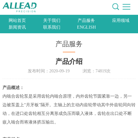
网站首页
关于我们
产品服务
应用领域
新闻资讯
联系我们
ENGLISH
产品服务
产品介绍
发布时间：2020-09-19 浏览：74819次
产品概述：
内啮合齿轮泵是采用齿轮内啮合原理，内外齿轮节圆紧靠一边，另一
边被泵盖上“月牙板”隔开。主轴上的主动内齿轮带动其中外齿轮同向转
动，在进口处齿轮相互分离形成负压而吸入液体，齿轮在出口处不断
嵌入啮合而将液体挤压输出。